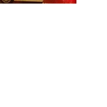
[2024年7月17日]与党スローガン決定With
Peace, Dignity, and Prosperity to Europe.
7月16日、与党ジョージアの夢党も新たな与党本部開所
記念の集会を行い、選挙キャンペーンの開始宣言し
た。新たな与党スローガンはWith Peace, Dignity, and
Prosperity to Europe.「平和と、誇りと、ヨーロッパ
への繁栄」となろうか。...