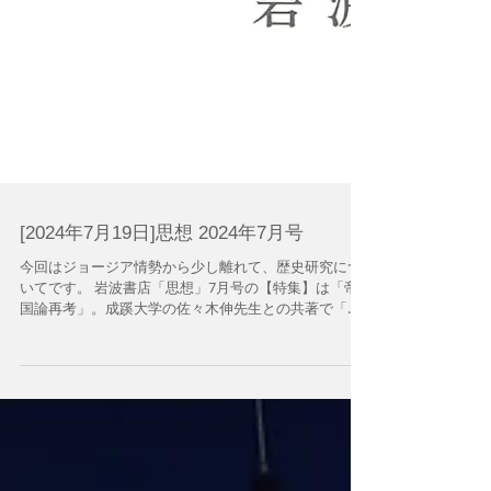
[2024年7月19日]思想 2024年7月号
今回はジョージア情勢から少し離れて、歴史研究につ
いてです。 岩波書店「思想」7月号の【特集】は「帝
国論再考」。成蹊大学の佐々木伸先生との共著で「近
世／近代イスラーム帝国論──『第二のオスマン帝国』
の拓く地平」と題した小論を寄稿しました。...