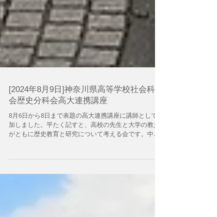
[2024年8月9日]神奈川県高等学校社会科部
会歴史分科会高大連携講座
8月6日から8日まで表題の高大連携講座に講師として参
加しました。平たく記すと、高校の先生と大学の教員
がともに歴史教育と研究について考える会です。中身
といえば、三日間、朝9時過ぎから夕方5時過ぎまで、
昼休みと休憩を挟んで、授業と討論を繰り返すとい
う、非常に密度の濃い時間でした...