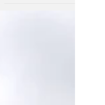
ラシア世界について記していきたいと思います。 普段
は静かな8月のジョージアですが、やはり総選挙を秋に
控えて、いろいろな動きが出ています。すでに正式に
政党連合を組んで選挙ナンバー（...