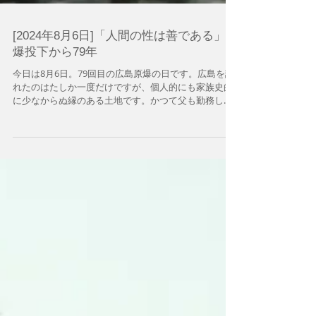
[2024年8月6日]「人間の性は善である」原
爆投下から79年
今日は8月6日。79回目の広島原爆の日です。広島を訪
れたのはたしか一度だけですが、個人的にも家族史的
に少なからぬ縁のある土地です。かつて父も勤務した
日本銀行広島支店のHPをみていたら、支店長を務めた
篠原康次郎氏の「被爆から蘇った広島経済～広島とと
もに～」という文章が目にとま...