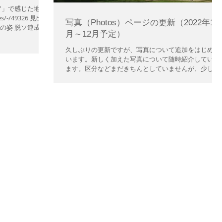
ア」で感じた地政
les/-/49326 見出し
写真（Photos）ページの更新（2022年10
の姿 脱ソ連成功
月～12月予定）
生が抗議...
久しぶりの更新ですが、写真について追加をはじめて
います。新しく加えた写真について随時紹介していき
ます。区分などまだきちんとしていませんが、少しず
つ整えていければと思います。 なお、見出しについ
て、地域名でわけるか、史蹟でわけるか、少し方針が
揺らいでいます。写真が移動したり、...