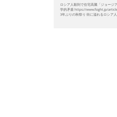
ロシア人殺到で住宅高騰「ジョージ
学的矛盾 https://www.fsight.jp/artic
3年ぶりの秋祭り 街に溢れるロシア人
「ジョージア」のジレンマ 住宅高騰で学