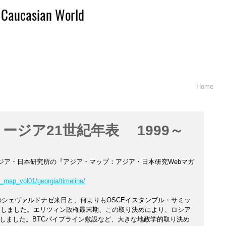
d Caucasian World
Home
ジョージア21世紀年表 1999～
アジア・日本研究所の『アジア・マップ：アジア・日本研究Webマガ
ia_map_vol01/georgia/timeline/
9年のシェヴァルドナゼ来日と、何よりもOSCEイスタンブル・サミッ
載としました。エリツィン政権最末期、この取り決めにより、ロシア
しました。BTCパイプライン敷設など、大きな地政学的取り決め