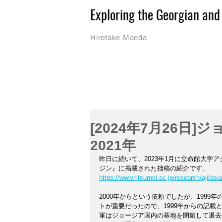
Exploring the Georgian an
Hirotake Maeda
[2024年7月26日]
2021年
昨日に続いて、
2023年1月に立命館大学
ジン』に掲載された拙稿の紹介です。
https://www.ritsumei.ac.jp/research/aji/as
2000年からという依頼でしたが、199
トが重要だったので、1999年からの記
軍はジョージア国内の基地を閉鎖して退去