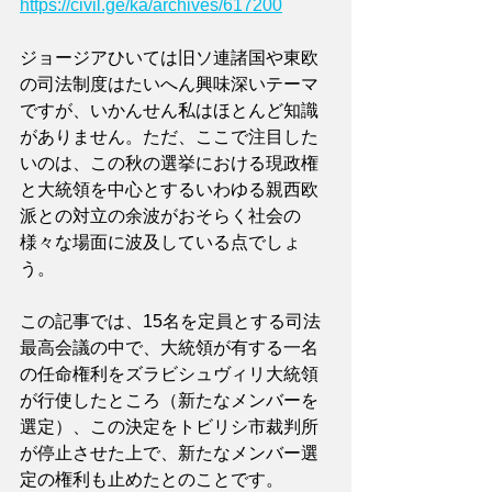
https://civil.ge/ka/archives/617200
ジョージアひいては旧ソ連諸国や東欧
の司法制度はたいへん興味深いテーマ
ですが、いかんせん私はほとんど知識
がありません。ただ、ここで注目した
いのは、この秋の選挙における現政権
と大統領を中心とするいわゆる親西欧
派との対立の余波がおそらく社会の
様々な場面に波及している点でしょ
う。
この記事では、15名を定員とする司法
最高会議の中で、大統領が有する一名
の任命権利をズラビシュヴィリ大統領
が行使したところ（新たなメンバーを
選定）、この決定をトビリシ市裁判所
が停止させた上で、新たなメンバー選
定の権利も止めたとのことです。