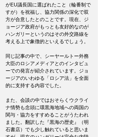
がEU議長国に選ばれたこと（輪番制で
すが）を祝福し、協力関係の深化で双
方が合意したとのことです。現在、ジ
ョージア政府がもっとも友好的なのが
ハンガリーというのはその外交路線を
考える上で象徴的といえるでしょう。
同じ記事の中で、シーヤールトー外務
大臣のロシアメディアとのインタビュ
ーでの発言が紹介されています。ジョ
ージアのいわゆる「ロシア法」を全面
的に支持する内容でした。
また、会談の中ではおそらくウクライ
ナ情勢も念頭に環黒海地域への両国の
関与・協力をすすめることがうたわれ
ました。翻訳した『黒海の歴史』（明
石書店）でも少し触れていると思いま
すが、現在のハンガリーは完全な内陸