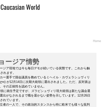
d Caucasian World
Home
]ジョージア情勢
ージア現地では今も毎日デモが続いている状態です。これから触
目されます。　
カー選手で国会議員を務めているミヘイル・カヴェラシュヴィリ 
 ყაველაშვილი) が12月14日に次期大統領に選出されました。ただ、反対派は
、その正統性を認めていません。
大統領に就任予定ですが、ズラビシュヴィリ現大統領は新たな議会選
選出がなされるまで職を退かない姿勢を示しています。12月26日
道されています。
立者の一人で、その政治的スタンスから特に欧米でも様々な批判