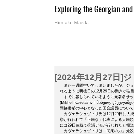
Exploring the Georgian an
Hirotake Maeda
[2024年12月27日
　また一週間空いてしまいましたが、ジョ
れるように明後日の12月29日の動きが注
　すでに報じられているように元著名サッ
(Mikheil Kavelashvili მიხეილ
間接選挙の中心となった国会議員について
　カヴェラシュヴィリ氏は12月29日に
挙が行われて「正統な」代表による大統領
には29日連続で抗議デモが行われたと報
　カヴェラシュヴィリは「民衆の力」党設