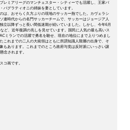
プレミアリーグのマンチェスター・シティーでも活躍し、王家バ
・バグラティオニの姉妹を妻としています。
のは、おそらく久方ぶりの現地のサッカー熱でした。カヴェラシ
ソ連時代からの名門サッカーチームで、サッカーはジョージア人
独立以降ずっと長い間低迷期が続いていました。しかし、今年6月
するなど、近年復調の兆しを見せています。国民に人気の最も高いス
ACミランでの活躍で勇名を馳せ、現在の地位にまで上りつめまし
たこれまでの二人の大統領はともに所謂知識人階層の出身で、そ
象もあります。これまでのところ政府与党は反対派にいっさい譲
が懸念されます。
スコ画です。