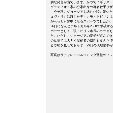
的な発言が出ています。かつてイギリス・
グラティオニ家の分家出身の著名歌手リザ
　今年秋にジョージアを訪れた際に驚いた
ュヴィリも活躍したディナモ・トビリシは
がもっとも夢中になるスポーツでしたが、
26日になんとポルトガルを2－0で撃破
ポーツとして、現トビリシ市長のカラゼも
た。ただし、ジョージアの夢党が選んでき
の意味では大きく候補者の属性を変えた印
る姿勢を見せておらず、29日の現地情勢
写真はラチャのニコルツミンダ聖堂のフレ