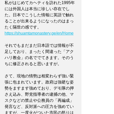
私がはじめてカヘティを訪れた1995年
には外国人は本当に珍しい存在でし
た。日本でこうした情報に英語で触れ
ることが出来るようになったのはまっ
たく隔世の感です。
https://shuamtamonastery.ge/en/Home
それでもまだまだ日本語では情報が不
足しており、まったく間違った「アク
ハリ教会」の名ででてきます。そのう
ちに修正されると思いますが。
さて、現地の情勢は相変わらず強い緊
張に包まれています。政府は強硬な姿
勢をますます強めており、デモ隊の押
さえ込み、野党指導者の逮捕の他、マ
スクなどの禁止や公務員の「再編成」
発言など、反対派への圧力を強めてい
ますが、一度火がついた市民の怒りは