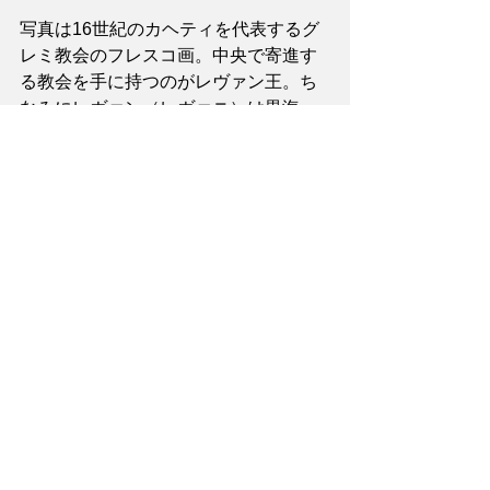
写真は16世紀のカヘティを代表するグ
レミ教会のフレスコ画。中央で寄進す
る教会を手に持つのがレヴァン王。ち
なみにレヴァン（レヴァニ）は黒海、
栃ノ心というジョージアを代表する二
人の関取の本名でもあります。