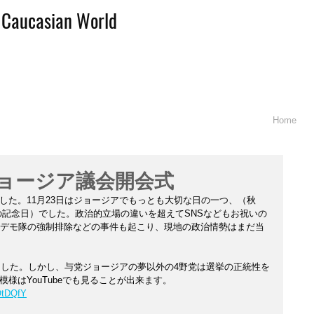
d Caucasian World
Home
日]ジョージア議会開会式
した。11月23日はジョージアでもっとも大切な日の一つ、（秋
の記念日）でした。政治的立場の違いを超えてSNSなどもお祝いの
はデモ隊の強制排除などの事件も起こり、現地の政治情勢はまだ当
しました。しかし、与党ジョージアの夢以外の4野党は選挙の正統性を
様はYouTubeでも見ることが出来ます。
OtDQfY