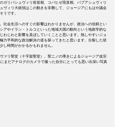
のガリバシュヴィリ前首相、コバヒゼ現首相、パプアシュヴィリ
ュヴィリ大統領はこの動きを非難して、ジョージアにもはや議会
そうです。
。社会生活へのすぐの影響はわかりませんが、政治への信頼とい
シアやイラン・トルコといった地域大国の動向という地政学的な
じわじわと影響を及ぼしていくことと思います。熱しやすいジョ
極力平和的な政治解決の道を探ってきたと思います。分裂した状
少し時間がかかるかもれません。
ヴァリ聖堂（十字架聖堂）。聖ニノの導きによるジョージア改宗
年秋にまだアナログのカメラで撮った自分にとっても思い出深い写真