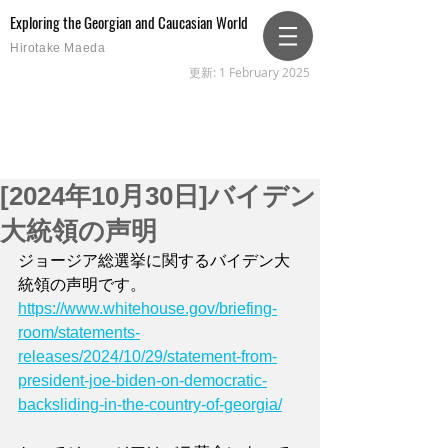
Exploring the Georgian and Caucasian World
Hirotake Maeda
更新: 1 February 2025
[2024年10月30日]バイデン
大統領の声明
ジョージア総選挙に関するバイデン大
統領の声明です。
https://www.whitehouse.gov/briefing-
room/statements-
releases/2024/10/29/statement-from-
president-joe-biden-on-democratic-
backsliding-in-the-country-of-georgia/