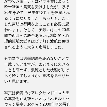
かつてジョージアはバラ革命によって
欧米諸国の賞賛を受けましたが、ほぼ
20年を経て「民主化後退」を憂慮され
るようになりました。もっとも、こう
した声明は行間をよむことも必要に思
われます。そして、実際にはこの20年
間で西欧への統合あるいは相対的・心
理的距離の近さはビザ無し渡航に象徴
されるように大きく進展しました。
有力野党は選挙結果を認めないことで
一致していますが、まとまりに欠ける
ことも否めず、混沌とした状態がしば
らく続くでしょうか。推移を見守りた
いと思います。
写真は伝説ではアレクサンドロス大王
の軍勢を迎え撃ったともされるルトゥ
ヴィシ要塞。おそらく2000年頃の写真