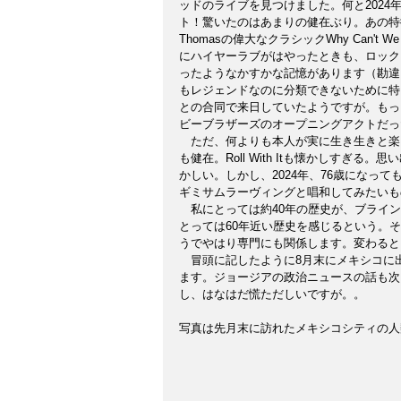
ッドのライブを見つけました。何と2024
ト！驚いたのはあまりの健在ぶり。あの特徴
Thomasの偉大なクラシックWhy Can't 
にハイヤーラブがはやったときも、ロック
ったようなかすかな記憶があります（勘違
もレジェンドなのに分類できないために特
との合同で来日していたようですが。もっ
ビーブラザーズのオープニングアクトだっ
　ただ、何よりも本人が実に生き生きと楽
も健在。Roll With Itも懐かしす
かしい。しかし、2024年、76歳になっ
ギミサムラーヴィングと唱和してみたいも
　私にとっては約40年の歴史が、ブライ
とっては60年近い歴史を感じるという。
うでやはり専門にも関係します。変わると
　冒頭に記したように8月末にメキシコに
ます。ジョージアの政治ニュースの話も次
し、はなはだ慌ただしいですが。。
写真は先月末に訪れたメキシコシティの人