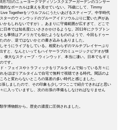
年8月7日のニューヨークマディソンスクエアーガーデンのコンサー
的なボーカルは衰えを見せていない。76歳にして、Timmy 
We Live Togetherをソウルフルにうたいあげるスティーブ。中学時代
スターのウィンウッドのブルーアイドソウルぶりに驚いた声があ
いかもしれないですが）。あまりに守備範囲が広すぎて、どこで
に日本では知名度にいささかかけるような。2011年にクラプトン
とも事情はアメリカでも似たようなもののようで、今回もドゥー
たのか、逆ではないかとの書き込みもありました。
しそうにライブをしている。相変わらずのマルチプレイヤーぶり
ぎる。思い出すと、なんといってもハイヤーラブのミュージックビデオが懐
ても、偉大なスティーブ・ウィンウッド、本当に凄い。日本でもギミ
のです。
ンド・フェイスやトラフィックをリアルタイムで知っている方々に
それをほぼリアルタイムで自宅で無料で視聴できる時代。閑話のよ
ころと変わらないところの落差の多い時代と感じました。
出張しましたので、その印象も少しづつここで紹介できればと思い
々に入っていますし、次の出張の準備もしなければなりません
類学博物館から。歴史の濃度に圧倒されました。